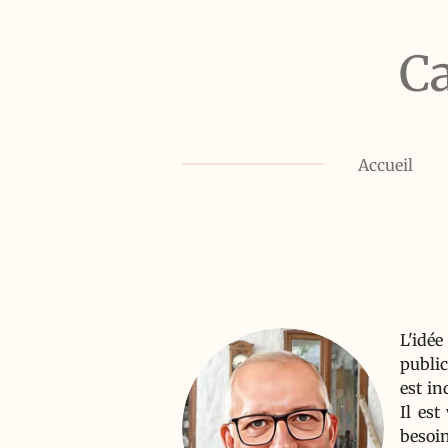
Passer
au
C
contenu
principal
Accueil
L'idée
public
est in
Il est
besoin