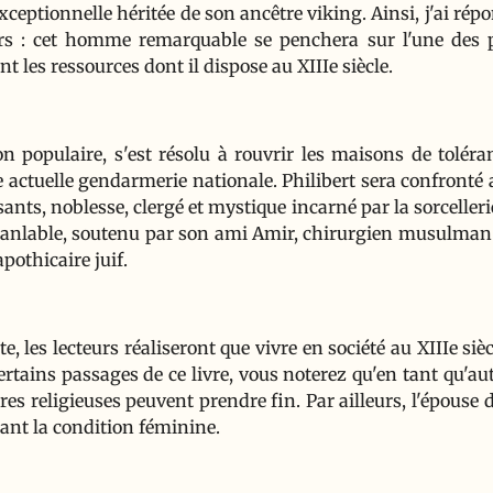
xceptionnelle héritée de son ancêtre viking. Ainsi, j'ai r
urs : cet homme remarquable se penchera sur l'une des 
ant les ressources dont il dispose au XIIIe siècle.
on populaire, s'est résolu à rouvrir les maisons de toléra
 actuelle gendarmerie nationale. Philibert sera confronté 
ssants, noblesse, clergé et mystique incarné par la sorcelleri
ranlable, soutenu par son ami Amir, chirurgien musulman
apothicaire juif.
, les lecteurs réaliseront que vivre en société au XIIIe siè
tains passages de ce livre, vous noterez qu'en tant qu'aut
es religieuses peuvent prendre fin. Par ailleurs, l'épouse 
nt la condition féminine.