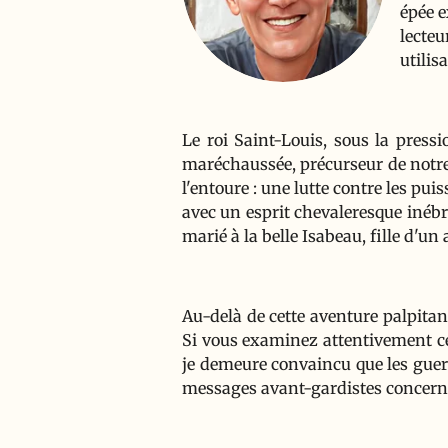
épée e
lecte
utilis
Le roi Saint-Louis, sous la pressi
maréchaussée, précurseur de notre
l'entoure : une lutte contre les pui
avec un esprit chevaleresque inéb
marié à la belle Isabeau, fille d'un 
Au-delà de cette aventure palpitante
Si vous examinez attentivement cer
je demeure convaincu que les guerr
messages avant-gardistes concerna