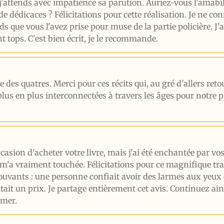
 j'attends avec impatience sa parution. Auriez-vous l'amab
 de dédicaces ? Félicitations pour cette réalisation. Je ne co
s que vous l'avez prise pour muse de la partie policière. J
ont tops. C'est bien écrit, je le recommande.
de des quatres. Merci pour ces récits qui, au gré d'allers re
plus en plus interconnectées à travers les âges pour notre p
ccasion d'acheter votre livre, mais j'ai été enchantée par vos
'a vraiment touchée. Félicitations pour ce magnifique trava
ants : une personne confiait avoir des larmes aux yeux en
tait un prix. Je partage entièrement cet avis. Continuez ai
Omer.