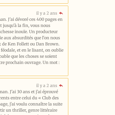
il y a 2 ans
n. J'ai dévoré ces 400 pages en
 jusqu'à la fin, vous nous
ichesse inouïe. Un producteur
ble aux absurdités que l'on nous
 de Ken Follett ou Dan Brown.
éodale, et en le lisant, on oublie
robable que les choses se soient
otre prochain ouvrage. Un mot :
il y a 2 ans
an. J'ai 30 ans et j'ai éprouvé
rents entre celui du « Club des
ge, j'ai voulu connaître la suite
r un thriller, genre littéraire