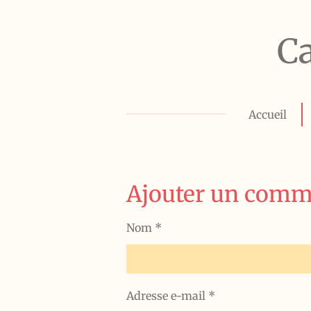
Passer
au
C
contenu
principal
Accueil
Ajouter un comm
Nom *
Adresse e-mail *