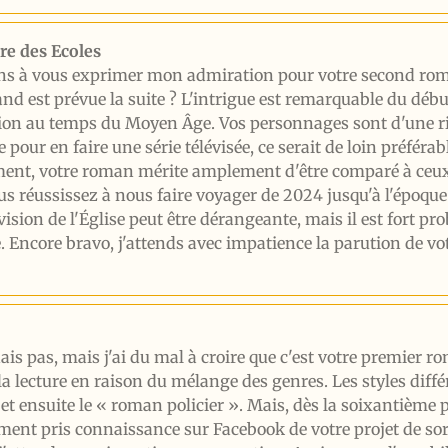
re des Ecoles
ens à vous exprimer mon admiration pour votre second roma
d est prévue la suite ? L'intrigue est remarquable du début
gion au temps du Moyen Âge. Vos personnages sont d'une r
e pour en faire une série télévisée, ce serait de loin préféra
ent, votre roman mérite amplement d'être comparé à ceux
us réussissez à nous faire voyager de 2024 jusqu'à l'époque f
re vision de l'Église peut être dérangeante, mais il est fort p
re. Encore bravo, j'attends avec impatience la parution de v
is pas, mais j'ai du mal à croire que c'est votre premier rom
la lecture en raison du mélange des genres. Les styles diffé
t ensuite le « roman policier ». Mais, dès la soixantième pa
emment pris connaissance sur Facebook de votre projet de sorti